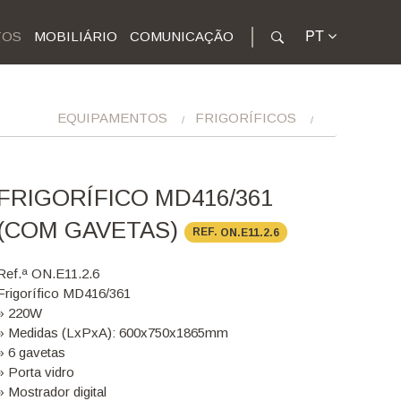
PT
TOS
MOBILIÁRIO
COMUNICAÇÃO
EQUIPAMENTOS
FRIGORÍFICOS
FRIGORÍFICO MD416/361
(COM GAVETAS)
REF.
ON.E11.2.6
Ref.ª ON.E11.2.6
Frigorífico MD416/361
» 220W
» Medidas (LxPxA): 600x750x1865mm
» 6 gavetas
» Porta vidro
» Mostrador digital