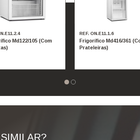
N.E11.2.4
REF. ON.E11.1.6
rífico Md122/105 (Com
Frigorífico Md416/361 (
as)
Prateleiras)
SIMILAR?