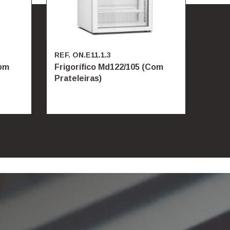
REF. ON.E11.1.3
Com
Frigorífico Md122/105 (Com
Prateleiras)