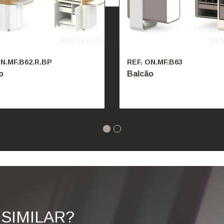
ON.MF.B62.R.BP
REF. ON.MF.B63
o
Balcão
SIMILAR?