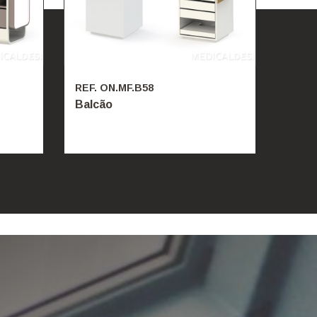
REF. ON.MF.B58
REF. 
Balcão
Balc