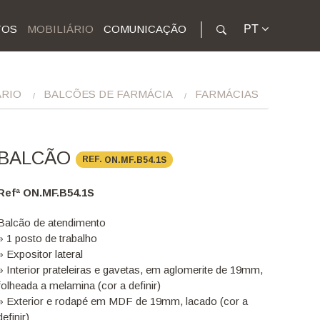
PT
TOS
MOBILIÁRIO
COMUNICAÇÃO
ÁRIO
BALCÕES DE FARMÁCIA
FARMÁCIAS
BALCÃO
REF.
ON.MF.B54.1S
Refª ON.MF.B54.1S
Balcão de atendimento
» 1 posto de trabalho
» Expositor lateral
» Interior prateleiras e gavetas, em aglomerite de 19mm,
folheada a melamina (cor a definir)
» Exterior e rodapé em MDF de 19mm, lacado (cor a
definir)