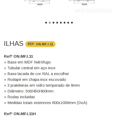
ILHAS
REF.
ON.MF.I.11
Refª ON.MF.I.11
» Base em MDF hidrófugo
» Tubular central em aço inox
» Base lacada de cor RAL a escolher
» Rodapé em chapa inox escovado
» 3 prateleiras em vidro temperado de 8mm
» Diâmetro: 500/450/400mm
» Rodas incluidas
» Medidas totais exteriores 600x1000mm (DxA)
Refª ON.MF.I.11H